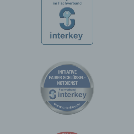
Personenbezogene Daten sind alle Informationen,
die sich auf eine identifizierte oder identifizierbare
natürliche Person (im Folgenden „betroffene Person")
beziehen. Als identifizierbar wird eine natürliche
Person angesehen, die direkt oder indirekt,
insbesondere mittels Zuordnung zu einer Kennung
wie einem Namen, zu einer Kennnummer, zu
Standortdaten, zu einer Online-Kennung oder zu
einem oder mehreren besonderen Merkmalen, die
Ausdruck der physischen, physiologischen,
genetischen, psychischen, wirtschaftlichen,
kulturellen oder sozialen Identität dieser natürlichen
Person sind, identifiziert werden kann.
b) betroffene Person
Betroffene Person ist jede identifizierte oder
identifizierbare natürliche Person, deren
personenbezogene Daten von dem für die
Verarbeitung Verantwortlichen verarbeitet werden.
c) Verarbeitung