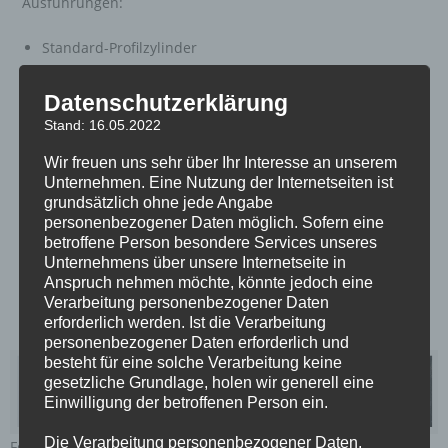
Ausführungen:
Standard-Profilzylinder
Geschützte Schließsysteme mit Sicherungskarte
Modulare Wendeschlüsselsysteme
Datenschutzerklärung
Mechatronische Schließzylinder
Stand: 16.05.2022
Digitale Schließzylinder
Wir freuen uns sehr über Ihr Interesse an unserem
Zutrittskontrollen mit Zahlencode
Unternehmen. Eine Nutzung der Internetseiten ist
Biometrische Zutrittskontrollen
grundsätzlich ohne jede Angabe
u.v.m.
personenbezogener Daten möglich. Sofern eine
betroffene Person besondere Services unseres
Unternehmens über unsere Internetseite in
Tipp:
Ein Formular zum richtigen Ausmessen von
Anspruch nehmen möchte, könnte jedoch eine
Profilzylindern und eine Excel-Schließplanvorlage finden
Verarbeitung personenbezogener Daten
Sie bei den
Infos
erforderlich werden. Ist die Verarbeitung
personenbezogener Daten erforderlich und
besteht für eine solche Verarbeitung keine
gesetzliche Grundlage, holen wir generell eine
Einwilligung der betroffenen Person ein.
Die Verarbeitung personenbezogener Daten,
Fotos:
ABUS