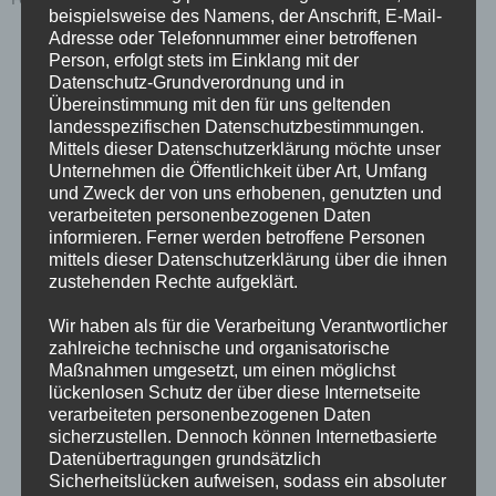
beispielsweise des Namens, der Anschrift, E-Mail-
Adresse oder Telefonnummer einer betroffenen
Person, erfolgt stets im Einklang mit der
Schlüsseldienst Bonkowski GmbH
Datenschutz-Grundverordnung und in
Osnabrücker Straße 324
Übereinstimmung mit den für uns geltenden
49152 Bad Essen
landesspezifischen Datenschutzbestimmungen.
Tel.: 05472/2700
Mittels dieser Datenschutzerklärung möchte unser
eMail:
info@schluesseldienst-bonkowski.de
Unternehmen die Öffentlichkeit über Art, Umfang
und Zweck der von uns erhobenen, genutzten und
verarbeiteten personenbezogenen Daten
Öffnungszeiten:
informieren. Ferner werden betroffene Personen
Nach Vereinbarung
mittels dieser Datenschutzerklärung über die ihnen
zustehenden Rechte aufgeklärt.
Aktuelles:
Wir haben als für die Verarbeitung Verantwortlicher
zahlreiche technische und organisatorische
Maßnahmen umgesetzt, um einen möglichst
lückenlosen Schutz der über diese Internetseite
verarbeiteten personenbezogenen Daten
sicherzustellen. Dennoch können Internetbasierte
Datenübertragungen grundsätzlich
Sicherheitslücken aufweisen, sodass ein absoluter